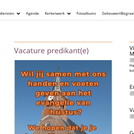
diensten
Agenda
Kerkenwerk
Fotoalbums
Gebouwen\Begraaf
V
Vacature predikant(e)
M
Ha
ko
E
V
G