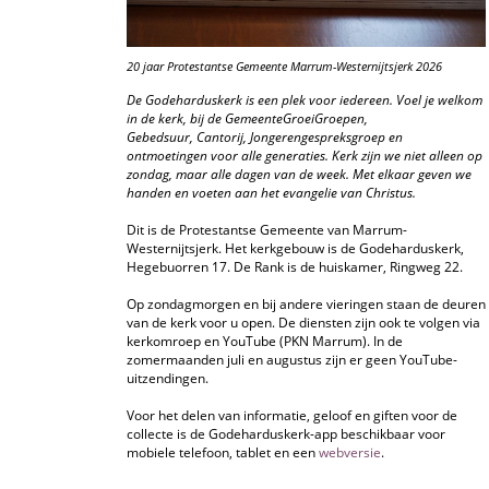
20 jaar Protestantse Gemeente Marrum-Westernijtsjerk 2026
De Godeharduskerk is een plek voor iedereen. Voel je welkom
in de kerk, bij de GemeenteGroeiGroepen,
Gebedsuur, Cantorij, Jongerengespreksgroep en
ontmoetingen voor alle generaties. Kerk zijn we niet alleen op
zondag, maar alle dagen van de week. Met elkaar geven we
handen en voeten aan het evangelie van Christus.
Dit is de Protestantse Gemeente van Marrum-
Westernijtsjerk. Het kerkgebouw is de Godeharduskerk,
Hegebuorren 17. De Rank is de huiskamer, Ringweg 22.
Op zondagmorgen en bij andere vieringen staan de deuren
van de kerk voor u open.
De diensten zijn ook te volgen via
kerkomroep en YouTube (PKN Marrum). In de
zomermaanden juli en augustus zijn er geen YouTube-
uitzendingen.
Voor het delen van informatie, geloof en giften voor de
collecte is de Godeharduskerk-app beschikbaar voor
mobiele telefoon, tablet en een
webversie
.