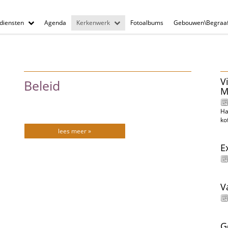
diensten
Agenda
Kerkenwerk
Fotoalbums
Gebouwen\Begraaf
V
Beleid
M
Ha
ko
lees meer »
E
V
G