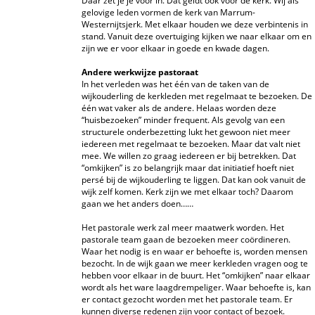
Daar zet je je voor in. Dat geldt ook voor de kerk. Wij als
gelovige leden vormen de kerk van Marrum-
Westernijtsjerk. Met elkaar houden we deze verbintenis in
stand. Vanuit deze overtuiging kijken we naar elkaar om en
zijn we er voor elkaar in goede en kwade dagen.
Andere werkwijze pastoraat
In het verleden was het één van de taken van de
wijkouderling de kerkleden met regelmaat te bezoeken. De
één wat vaker als de andere. Helaas worden deze
“huisbezoeken” minder frequent. Als gevolg van een
structurele onderbezetting lukt het gewoon niet meer
iedereen met regelmaat te bezoeken. Maar dat valt niet
mee. We willen zo graag iedereen er bij betrekken. Dat
“omkijken” is zo belangrijk maar dat initiatief hoeft niet
persé bij de wijkouderling te liggen. Dat kan ook vanuit de
wijk zelf komen. Kerk zijn we met elkaar toch? Daarom
gaan we het anders doen……
Het pastorale werk zal meer maatwerk worden. Het
pastorale team gaan de bezoeken meer coördineren.
Waar het nodig is en waar er behoefte is, worden mensen
bezocht. In de wijk gaan we meer kerkleden vragen oog te
hebben voor elkaar in de buurt. Het “omkijken” naar elkaar
wordt als het ware laagdrempeliger. Waar behoefte is, kan
er contact gezocht worden met het pastorale team. Er
kunnen diverse redenen zijn voor contact of bezoek.