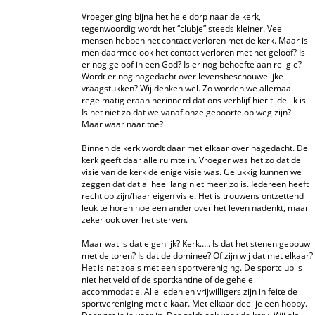
Vroeger ging bijna het hele dorp naar de kerk,
tegenwoordig wordt het “clubje” steeds kleiner. Veel
mensen hebben het contact verloren met de kerk. Maar is
men daarmee ook het contact verloren met het geloof? Is
er nog geloof in een God? Is er nog behoefte aan religie?
Wordt er nog nagedacht over levensbeschouwelijke
vraagstukken? Wij denken wel. Zo worden we allemaal
regelmatig eraan herinnerd dat ons verblijf hier tijdelijk is.
Is het niet zo dat we vanaf onze geboorte op weg zijn?
Maar waar naar toe?
Binnen de kerk wordt daar met elkaar over nagedacht. De
kerk geeft daar alle ruimte in. Vroeger was het zo dat de
visie van de kerk de enige visie was. Gelukkig kunnen we
zeggen dat dat al heel lang niet meer zo is. Iedereen heeft
recht op zijn/haar eigen visie. Het is trouwens ontzettend
leuk te horen hoe een ander over het leven nadenkt, maar
zeker ook over het sterven.
Maar wat is dat eigenlijk? Kerk….. Is dat het stenen gebouw
met de toren? Is dat de dominee? Of zijn wij dat met elkaar?
Het is net zoals met een sportvereniging. De sportclub is
niet het veld of de sportkantine of de gehele
accommodatie. Alle leden en vrijwilligers zijn in feite de
sportvereniging met elkaar. Met elkaar deel je een hobby.