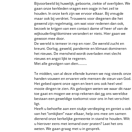
Bijvoorbeeld bij huwelijk, geboorte, ziekte of overlijden. We
gaan onze kerkleden vragen een oogje in het zeil te
houden. In onze kerk zijn we ervoor elkaar. Bij vreugde
maar ook bij verdriet. Trouwens voor diegenen die het
gewend zijn regelmatig, om wat voor redenen dan ook,
bezoek te krijgen van een contact dame of heer of van de
wijkouderling/dominee verandert er niets. Hier gaan we
gewoon mee door.
De wereld is temeer in rep en roer. De wereld zucht en
kreunt. Oorlog, geweld, pandemie en klimaat domineren
het nieuws. De mensheid wordt overladen met slecht
nieuws en angst lijkt te regeren.
Met alle gevolgen van dien……….
Te midden, van al deze ellende kunnen we nog steeds onze
handen vouwen en ervaren vele mensen de steun van God.
Het gebed opent onze ogen en leert ons ook heel veel
mooie dingen te zien. Als gelovigen weten we waar dit naar
toe gaat en mogen we erop rekenen dat
na
ons wereldse
bestaan een geweldige toekomst voor ons in het verschiet
ligt.
Heeft u behoefte aan een stukje verdieping en geniet u ook
van het “omkijken” naar elkaar, help ons mee om samen
dienend onze kerkelijke gemeente in stand te houden. Wilt
u hierover eens met iemand over praten? Laat het ons
weten. We gaan graag met u in gesprek.