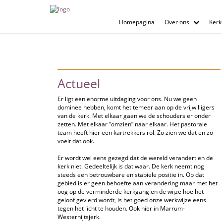
Homepagina
Over ons
Kerk
Actueel
Er ligt een enorme uitdaging voor ons. Nu we geen
dominee hebben, komt het temeer aan op de vrijwilligers
van de kerk. Met elkaar gaan we de schouders er onder
zetten. Met elkaar “omzien” naar elkaar. Het pastorale
team heeft hier een kartrekkers rol. Zo zien we dat en zo
voelt dat ook.
Er wordt wel eens gezegd dat de wereld verandert en de
kerk niet. Gedeeltelijk is dat waar. De kerk neemt nog
steeds een betrouwbare en stabiele positie in. Op dat
gebied is er geen behoefte aan verandering maar met het
oog op de verminderde kerkgang en de wijze hoe het
geloof gevierd wordt, is het goed onze werkwijze eens
tegen het licht te houden. Ook hier in Marrum-
Westernijtsjerk.