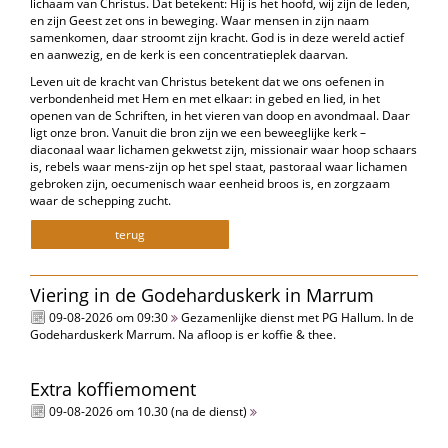
lichaam van Christus. Dat betekent: Hij is het hoofd, wij zijn de leden,
en zijn Geest zet ons in beweging. Waar mensen in zijn naam
samenkomen, daar stroomt zijn kracht. God is in deze wereld actief
en aanwezig, en de kerk is een concentratieplek daarvan.
Leven uit de kracht van Christus betekent dat we ons oefenen in
verbondenheid met Hem en met elkaar: in gebed en lied, in het
openen van de Schriften, in het vieren van doop en avondmaal. Daar
ligt onze bron. Vanuit die bron zijn we een beweeglijke kerk –
diaconaal waar lichamen gekwetst zijn, missionair waar hoop schaars
is, rebels waar mens-zijn op het spel staat, pastoraal waar lichamen
gebroken zijn, oecumenisch waar eenheid broos is, en zorgzaam
waar de schepping zucht.
terug
Viering in de Godeharduskerk in Marrum
09-08-2026 om 09:30
Gezamenlijke dienst met PG Hallum. In de
Godeharduskerk Marrum. Na afloop is er koffie & thee.
Extra koffiemoment
09-08-2026 om 10.30 (na de dienst)