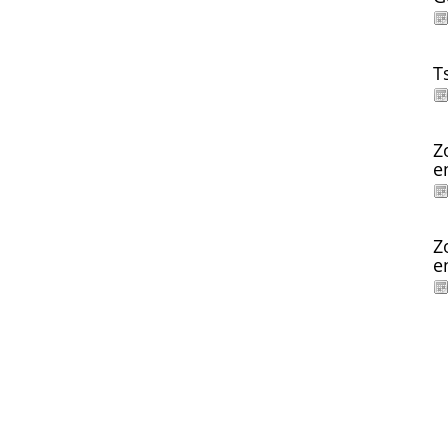
T
Z
e
Z
e