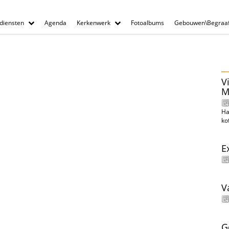
diensten
Agenda
Kerkenwerk
Fotoalbums
Gebouwen\Begraaf
V
M
Ha
ko
E
V
G