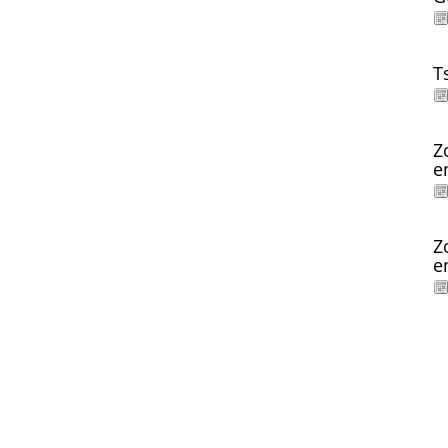
T
Z
e
Z
e