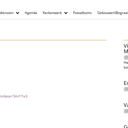
diensten
Agenda
Kerkenwerk
Fotoalbums
Gebouwen\Begraaf
V
M
Ha
ko
E
3m/data=!3m1!1e3
V
G