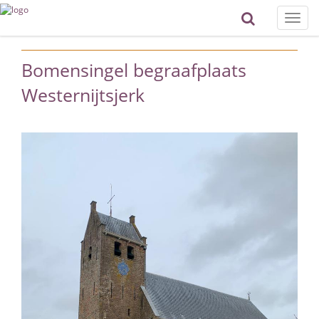
Toggle
naviga
Bomensingel begraafplaats
Westernijtsjerk