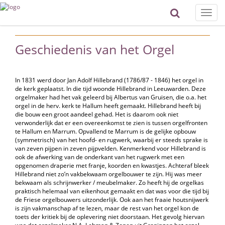
Toggle
naviga
Geschiedenis van het Orgel
In 1831 werd door Jan Adolf Hillebrand (1786/87 - 1846) het orgel in
de kerk geplaatst. In die tijd woonde Hillebrand in Leeuwarden. Deze
orgelmaker had het vak geleerd bij Albertus van Gruisen, die o.a. het
orgel in de herv. kerk te Hallum heeft gemaakt. Hillebrand heeft bij
die bouw een groot aandeel gehad. Het is daarom ook niet
verwonderlijk dat er een overeenkomst te zien is tussen orgelfronten
te Hallum en Marrum. Opvallend te Marrum is de gelijke opbouw
(symmetrisch) van het hoofd- en rugwerk, waarbij er steeds sprake is
van zeven pijpen in zeven pijpvelden. Kenmerkend voor Hillebrand is
ook de afwerking van de onderkant van het rugwerk met een
opgenomen draperie met franje, koorden en kwastjes. Achteraf bleek
Hillebrand niet zo’n vakbekwaam orgelbouwer te zijn. Hij was meer
bekwaam als schrijnwerker / meubelmaker. Zo heeft hij de orgelkas
praktisch helemaal van eikenhout gemaakt en dat was voor die tijd bij
de Friese orgelbouwers uitzonderlijk. Ook aan het fraaie houtsnijwerk
is zijn vakmanschap af te lezen, maar de rest van het orgel kon de
toets der kritiek bij de oplevering niet doorstaan. Het gevolg hiervan