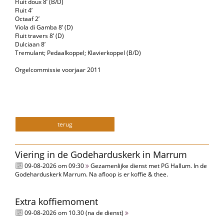
Fluit doux 8’ (B/D)
Fluit 4’
Octaaf 2’
Viola di Gamba 8’ (D)
Fluit travers 8’ (D)
Dulciaan 8’
Tremulant; Pedaalkoppel; Klavierkoppel (B/D)
Orgelcommissie voorjaar 2011
terug
Viering in de Godeharduskerk in Marrum
09-08-2026 om 09:30
Gezamenlijke dienst met PG Hallum. In de
Godeharduskerk Marrum. Na afloop is er koffie & thee.
Extra koffiemoment
09-08-2026 om 10.30 (na de dienst)