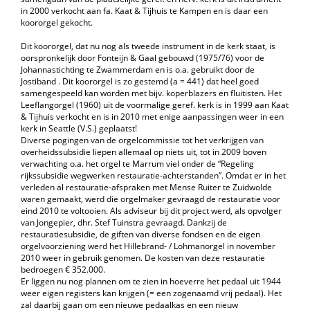
in 2000 verkocht aan fa. Kaat & Tijhuis te Kampen en is daar een
koororgel gekocht.
Dit koororgel, dat nu nog als tweede instrument in de kerk staat, is
oorspronkelijk door Fonteijn & Gaal gebouwd (1975/76) voor de
Johannastichting te Zwammerdam en is o.a. gebruikt door de
Jostiband . Dit koororgel is zo gestemd (a = 441) dat heel goed
samengespeeld kan worden met bijv. koperblazers en fluitisten. Het
Leeflangorgel (1960) uit de voormalige geref. kerk is in 1999 aan Kaat
& Tijhuis verkocht en is in 2010 met enige aanpassingen weer in een
kerk in Seattle (V.S.) geplaatst!
Diverse pogingen van de orgelcommissie tot het verkrijgen van
overheidssubsidie liepen allemaal op niets uit, tot in 2009 boven
verwachting o.a. het orgel te Marrum viel onder de “Regeling
rijkssubsidie wegwerken restauratie-achterstanden”. Omdat er in het
verleden al restauratie-afspraken met Mense Ruiter te Zuidwolde
waren gemaakt, werd die orgelmaker gevraagd de restauratie voor
eind 2010 te voltooien. Als adviseur bij dit project werd, als opvolger
van Jongepier, dhr. Stef Tuinstra gevraagd. Dankzij de
restauratiesubsidie, de giften van diverse fondsen en de eigen
orgelvoorziening werd het Hillebrand- / Lohmanorgel in november
2010 weer in gebruik genomen. De kosten van deze restauratie
bedroegen € 352.000.
Er liggen nu nog plannen om te zien in hoeverre het pedaal uit 1944
weer eigen registers kan krijgen (= een zogenaamd vrij pedaal). Het
zal daarbij gaan om een nieuwe pedaalkas en een nieuw