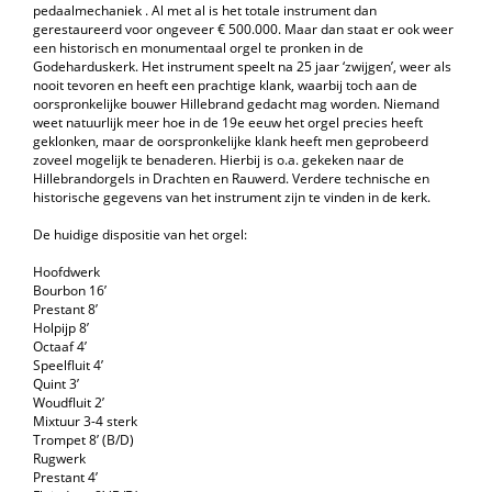
pedaalmechaniek . Al met al is het totale instrument dan
gerestaureerd voor ongeveer € 500.000. Maar dan staat er ook weer
een historisch en monumentaal orgel te pronken in de
Godeharduskerk. Het instrument speelt na 25 jaar ‘zwijgen’, weer als
nooit tevoren en heeft een prachtige klank, waarbij toch aan de
oorspronkelijke bouwer Hillebrand gedacht mag worden. Niemand
weet natuurlijk meer hoe in de 19e eeuw het orgel precies heeft
geklonken, maar de oorspronkelijke klank heeft men geprobeerd
zoveel mogelijk te benaderen. Hierbij is o.a. gekeken naar de
Hillebrandorgels in Drachten en Rauwerd. Verdere technische en
historische gegevens van het instrument zijn te vinden in de kerk.
De huidige dispositie van het orgel:
Hoofdwerk
Bourbon 16’
Prestant 8’
Holpijp 8’
Octaaf 4’
Speelfluit 4’
Quint 3’
Woudfluit 2’
Mixtuur 3-4 sterk
Trompet 8’ (B/D)
Rugwerk
Prestant 4’