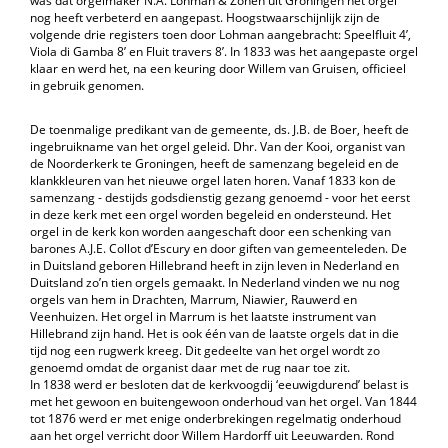
was dat orgelmaker N.A. Lohman & Zonen uit Groningen het orgel
nog heeft verbeterd en aangepast. Hoogstwaarschijnlijk zijn de
volgende drie registers toen door Lohman aangebracht: Speelfluit 4’,
Viola di Gamba 8’ en Fluit travers 8’. In 1833 was het aangepaste orgel
klaar en werd het, na een keuring door Willem van Gruisen, officieel
in gebruik genomen.
De toenmalige predikant van de gemeente, ds. J.B. de Boer, heeft de
ingebruikname van het orgel geleid. Dhr. Van der Kooi, organist van
de Noorderkerk te Groningen, heeft de samenzang begeleid en de
klankkleuren van het nieuwe orgel laten horen. Vanaf 1833 kon de
samenzang - destijds godsdienstig gezang genoemd - voor het eerst
in deze kerk met een orgel worden begeleid en ondersteund. Het
orgel in de kerk kon worden aangeschaft door een schenking van
barones A.J.E. Collot d’Escury en door giften van gemeenteleden. De
in Duitsland geboren Hillebrand heeft in zijn leven in Nederland en
Duitsland zo’n tien orgels gemaakt. In Nederland vinden we nu nog
orgels van hem in Drachten, Marrum, Niawier, Rauwerd en
Veenhuizen. Het orgel in Marrum is het laatste instrument van
Hillebrand zijn hand. Het is ook één van de laatste orgels dat in die
tijd nog een rugwerk kreeg. Dit gedeelte van het orgel wordt zo
genoemd omdat de organist daar met de rug naar toe zit.
In 1838 werd er besloten dat de kerkvoogdij ‘eeuwigdurend’ belast is
met het gewoon en buitengewoon onderhoud van het orgel. Van 1844
tot 1876 werd er met enige onderbrekingen regelmatig onderhoud
aan het orgel verricht door Willem Hardorff uit Leeuwarden. Rond