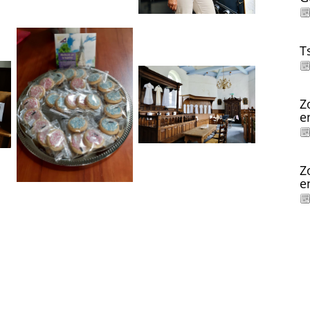
T
Z
e
Z
e