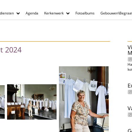
diensten
Agenda
Kerkenwerk
Fotoalbums
Gebouwen\Begraaf
V
pt 2024
M
Ha
ko
E
V
G