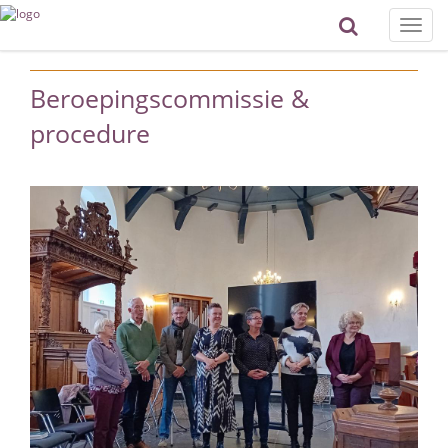
Toggle
naviga
Beroepingscommissie &
procedure