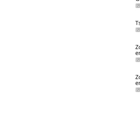
T
Z
e
Z
e