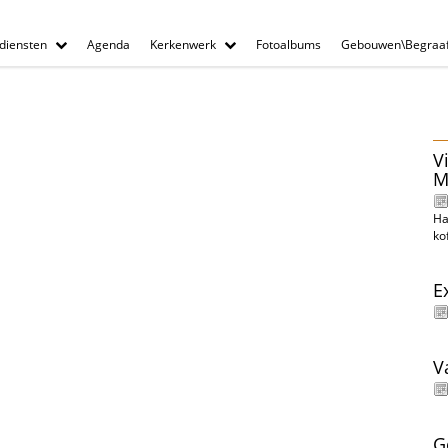
diensten
Agenda
Kerkenwerk
Fotoalbums
Gebouwen\Begraaf
V
M
Ha
ko
E
V
G