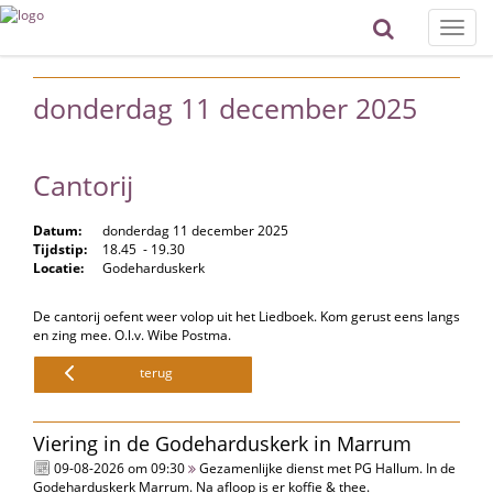
Toggle
naviga
donderdag 11 december 2025
Cantorij
Datum:
donderdag 11 december 2025
Tijdstip:
18.45 - 19.30
Locatie:
Godeharduskerk
De cantorij oefent weer volop uit het Liedboek. Kom gerust eens langs
en zing mee. O.l.v. Wibe Postma.
terug
Viering in de Godeharduskerk in Marrum
09-08-2026 om 09:30
Gezamenlijke dienst met PG Hallum. In de
Godeharduskerk Marrum. Na afloop is er koffie & thee.