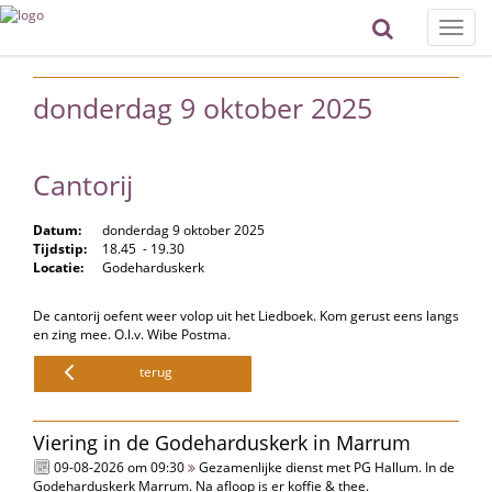
Toggle
naviga
donderdag 9 oktober 2025
Cantorij
Datum:
donderdag 9 oktober 2025
Tijdstip:
18.45 - 19.30
Locatie:
Godeharduskerk
De cantorij oefent weer volop uit het Liedboek. Kom gerust eens langs
en zing mee. O.l.v. Wibe Postma.
terug
Viering in de Godeharduskerk in Marrum
09-08-2026 om 09:30
Gezamenlijke dienst met PG Hallum. In de
Godeharduskerk Marrum. Na afloop is er koffie & thee.